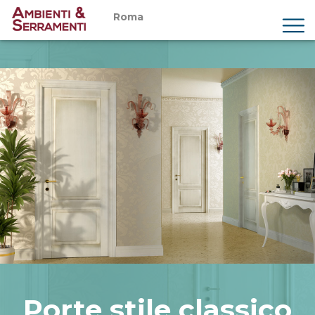
Roma
Chi siamo
Prodotti
Servizi
Showroom
Magazine
Preventivi
Contatti
Porte stile classico