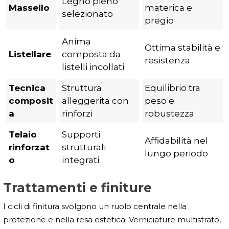
Legno pieno
Massello
materica e
selezionato
pregio
Anima
Ottima stabilità e
Listellare
composta da
resistenza
listelli incollati
Tecnica
Struttura
Equilibrio tra
composit
alleggerita con
peso e
a
rinforzi
robustezza
Telaio
Supporti
Affidabilità nel
rinforzat
strutturali
lungo periodo
o
integrati
Trattamenti e finiture
I cicli di finitura svolgono un ruolo centrale nella
protezione e nella resa estetica. Verniciature multistrato,