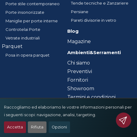
Tende tecniche e Zanzariere
Porte stile contemporaneo
Persiane
Porte insonorizzate
Pareti divisorie in vetro
Maniglie per porte interne
Controtelai Porte
Blog
Vetrate industriali
Magazine
Parquet
Ambienti&Serramenti
Posa in opera parquet
Chi siamo
Preventivi
Fornitori
Showroom
Termini e condizioni
Contatti
Raccogliamo ed elaboriamo le vostre informazioni personali per
i seguenti scopi:
navigazione, analisi, targeting
.
Accetta
Rifiuta
Opzioni