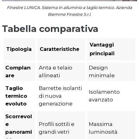
Finestre LUNICA. Sistema in alluminio a taglio termico. Azienda
Biemme Finestre S.r.l.
Tabella comparativa
Vantaggi
Tipologia
Caratteristiche
principali
Complan
Anta e telaio
Design
are
allineati
minimale
Taglio
Barrette isolanti
Isolamento
termico
di nuova
avanzato
evoluto
generazione
Scorrevol
e
Profili sottili e
Massima
panorami
grandi vetri
luminosità