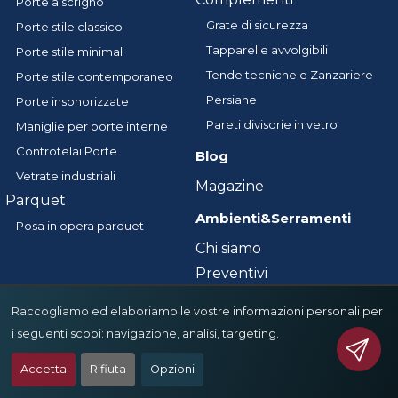
Porte a scrigno
Grate di sicurezza
Porte stile classico
Tapparelle avvolgibili
Porte stile minimal
Tende tecniche e Zanzariere
Porte stile contemporaneo
Persiane
Porte insonorizzate
Pareti divisorie in vetro
Maniglie per porte interne
Controtelai Porte
Blog
Vetrate industriali
Magazine
Parquet
Ambienti&Serramenti
Posa in opera parquet
Chi siamo
Preventivi
Fornitori
Raccogliamo ed elaboriamo le vostre informazioni personali per
Showroom
i seguenti scopi:
navigazione, analisi, targeting
.
Termini e condizioni
Accetta
Rifiuta
Opzioni
Contatti