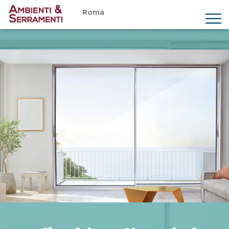
Roma
Chi siamo
Prodotti
Servizi
Showroom
Magazine
Preventivi
Contatti