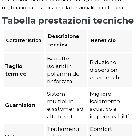
migliorano sia l’estetica che la funzionalità quotidiana.
Tabella prestazioni tecniche
Descrizione
Caratteristica
Beneficio
tecnica
Barrette
Riduzione
Taglio
isolanti in
dispersioni
termico
poliammide
energetiche
rinforzata
Sistemi
Migliore
multipli in
isolamento
Guarnizioni
elastomeri ad
acustico e
alta tenuta
impermeabilità
Trattamenti
Comfort