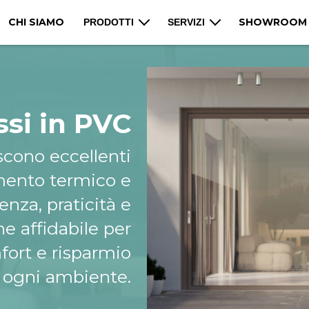
CHI SIAMO
SHOWROOM
PRODOTTI
SERVIZI
issi in PVC
iscono eccellenti
amento termico e
enza, praticità e
e affidabile per
fort e risparmio
 ogni ambiente.