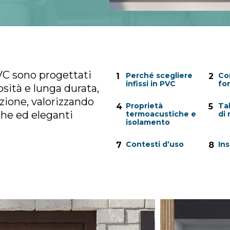
n PVC sono progettati
Perché scegliere
Co
1
2
infissi in PVC
fo
osità e lunga durata,
nzione, valorizzando
Proprietà
Ta
4
5
che ed eleganti
termoacustiche e
di 
isolamento
Contesti d’uso
Ins
7
8