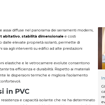
 assai diffuse nel panorama dei serramenti moderni,
 abitativo
,
stabilità dimensionale
e costi
o dalle elevate proprietà isolanti, permette di
i sia agli interventi su edifici ad alte prestazioni
zioni elastiche e le vetrocamere evolute consentono
stante
tra efficienza e durabilità. Rispetto ai materiali
nte le dispersioni termiche e migliora l’isolamento
In
confortevoli.
Gl
si in PVC
ca
re
 resistenza e capacità isolante che ne ha determinato
ev