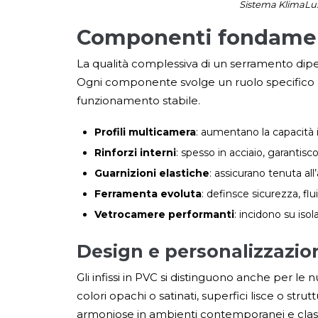
Sistema KlimaLux 
Componenti fondamen
La qualità complessiva di un serramento dipende
Ogni componente svolge un ruolo specifico ne
funzionamento stabile.
Profili multicamera
: aumentano la capacità is
Rinforzi interni
: spesso in acciaio, garantisco
Guarnizioni elastiche
: assicurano tenuta all’
Ferramenta evoluta
: definsce sicurezza, flu
Vetrocamere performanti
: incidono su is
Design e personalizzazio
Gli infissi in PVC si distinguono anche per le 
colori opachi o satinati, superfici lisce o st
armoniose in ambienti contemporanei e cla