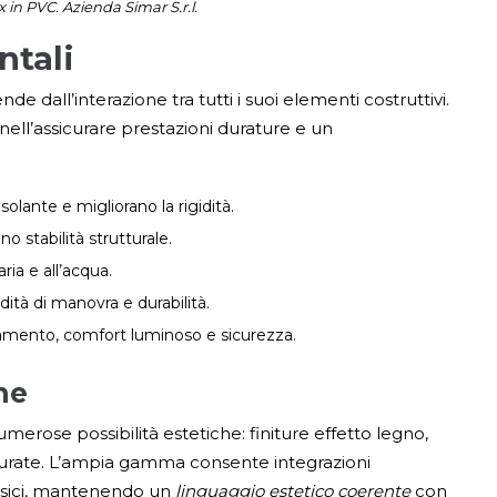
in PVC. Azienda Simar S.r.l.
tali
 dall’interazione tra tutti i suoi elementi costruttivi.
ll’assicurare prestazioni durature e un
olante e migliorano la rigidità.
no stabilità strutturale.
aria e all’acqua.
idità di manovra e durabilità.
olamento, comfort luminoso e sicurezza.
ne
numerose possibilità estetiche: finiture effetto legno,
rutturate. L’ampia gamma consente integrazioni
ssici, mantenendo un
linguaggio estetico coerente
con