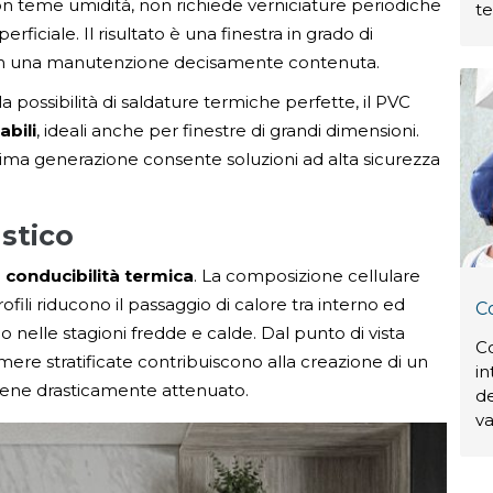
non teme umidità, non richiede verniciature periodiche
t
ficiale. Il risultato è una finestra in grado di
on una manutenzione decisamente contenuta.
la possibilità di saldature termiche perfette, il PVC
abili
, ideali anche per finestre di grandi dimensioni.
ltima generazione consente soluzioni ad alta sicurezza
stico
 conducibilità termica
. La composizione cellulare
ofili riducono il passaggio di calore tra interno ed
C
o nelle stagioni fredde e calde. Dal punto di vista
C
amere stratificate contribuiscono alla creazione di un
in
viene drasticamente attenuato.
de
va