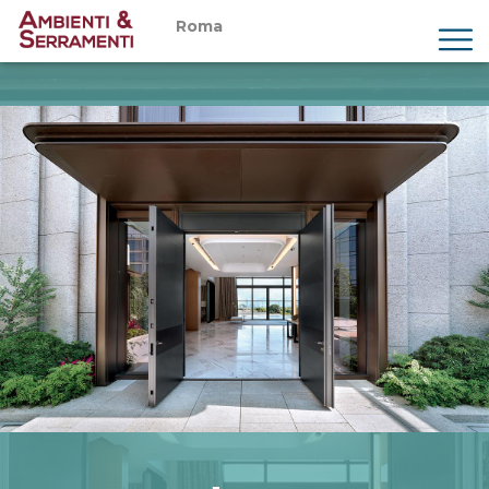
Roma
Chi siamo
Prodotti
Servizi
Showroom
Magazine
Preventivi
Contatti