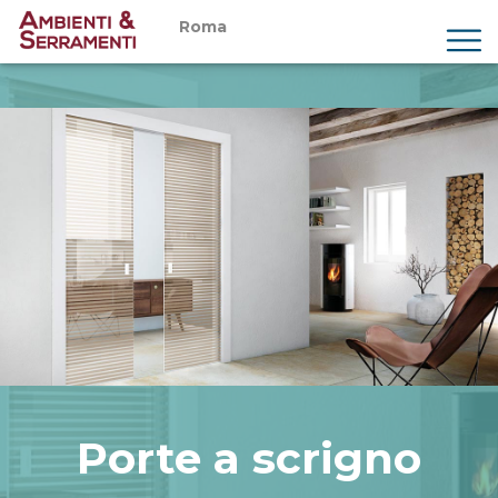
Roma
Chi siamo
Prodotti
Servizi
Showroom
Magazine
Preventivi
Contatti
Porte a scrigno