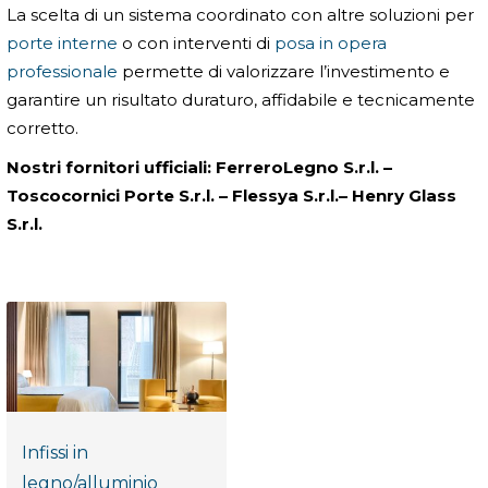
La scelta di un sistema coordinato con altre soluzioni per
porte interne
o con interventi di
posa in opera
professionale
permette di valorizzare l’investimento e
garantire un risultato duraturo, affidabile e tecnicamente
corretto.
Nostri fornitori ufficiali:
FerreroLegno S.r.l. –
Toscocornici Porte S.r.l. –
Flessya S.r.l.– Henry Glass
S.r.l.
Infissi in
legno/alluminio