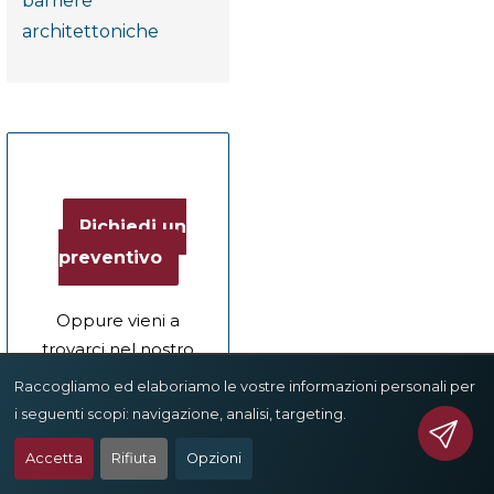
barriere
architettoniche
Richiedi un
preventivo
Oppure vieni a
trovarci nel nostro
showroom a
Raccogliamo ed elaboriamo le vostre informazioni personali per
Roma
i seguenti scopi:
navigazione, analisi, targeting
.
Scopri dove
Accetta
Rifiuta
Opzioni
siamo