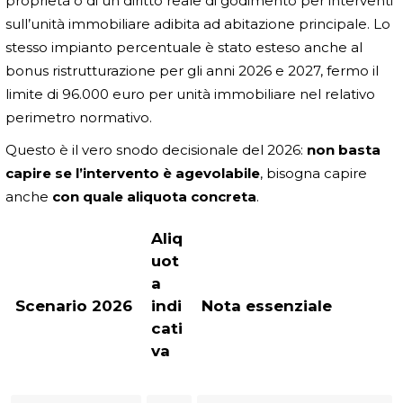
proprietà o di un diritto reale di godimento per interventi
sull’unità immobiliare adibita ad abitazione principale. Lo
stesso impianto percentuale è stato esteso anche al
bonus ristrutturazione per gli anni 2026 e 2027, fermo il
limite di 96.000 euro per unità immobiliare nel relativo
perimetro normativo.
Questo è il vero snodo decisionale del 2026:
non basta
capire se l’intervento è agevolabile
, bisogna capire
anche
con quale aliquota concreta
.
Aliq
uot
a
Scenario 2026
indi
Nota essenziale
cati
va