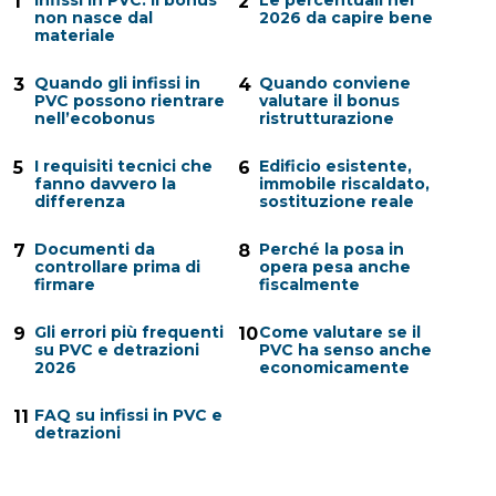
1
2
non nasce dal
2026 da capire bene
materiale
Quando gli infissi in
Quando conviene
3
4
PVC possono rientrare
valutare il bonus
nell’ecobonus
ristrutturazione
I requisiti tecnici che
Edificio esistente,
5
6
fanno davvero la
immobile riscaldato,
differenza
sostituzione reale
Documenti da
Perché la posa in
7
8
controllare prima di
opera pesa anche
firmare
fiscalmente
Gli errori più frequenti
Come valutare se il
9
10
su PVC e detrazioni
PVC ha senso anche
2026
economicamente
FAQ su infissi in PVC e
11
detrazioni