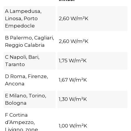
A Lampedusa,
Linosa, Porto
2,60 W/m²K
Empedocle
B Palermo, Cagliari,
2,60 W/m²K
Reggio Calabria
C Napoli, Bari,
1,75 W/m²K
Taranto
D Roma, Firenze,
1,67 W/m²K
Ancona
E Milano, Torino,
1,30 W/m²K
Bologna
F Cortina
d’Ampezzo,
1,00 W/m²K
Livigno, zone