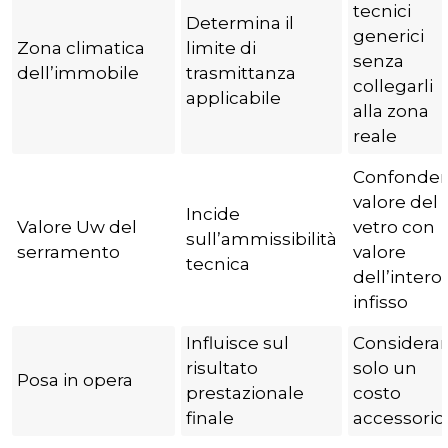
tecnici
Determina il
generici
Zona climatica
limite di
senza
dell’immobile
trasmittanza
collegarli
applicabile
alla zona
reale
Confonder
valore del
Incide
Valore Uw del
vetro con
sull’ammissibilità
serramento
valore
tecnica
dell’intero
infisso
Influisce sul
Considerar
risultato
solo un
Posa in opera
prestazionale
costo
finale
accessorio