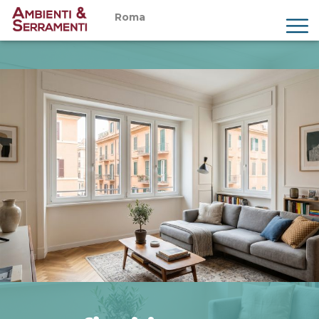
Roma
Chi siamo
Prodotti
Servizi
Showroom
Magazine
Preventivi
Contatti