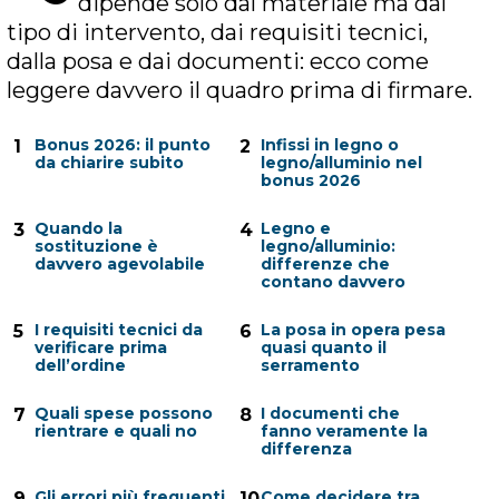
dipende solo dal materiale ma dal
tipo di intervento, dai requisiti tecnici,
dalla posa e dai documenti: ecco come
leggere davvero il quadro prima di firmare.
Bonus 2026: il punto
Infissi in legno o
1
2
da chiarire subito
legno/alluminio nel
bonus 2026
Quando la
Legno e
3
4
sostituzione è
legno/alluminio:
davvero agevolabile
differenze che
contano davvero
I requisiti tecnici da
La posa in opera pesa
5
6
verificare prima
quasi quanto il
dell’ordine
serramento
Quali spese possono
I documenti che
7
8
rientrare e quali no
fanno veramente la
differenza
Gli errori più frequenti
Come decidere tra
9
10