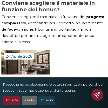
Conviene scegliere il materiale in
funzione del bonus?
Conviene scegliere il materiale in funzione del
progetto
complessivo
, verificando poi il corretto inquadramento
dell’agevolazione. Il bonus è importante, ma non
dovrebbe portare a scegliere un serramento poco
adatto alla casa.
24 Aprile 2026
Sicurezza e design:
Raccogliamo ed elaboriamo le vostre informazioni personali per
come integrare porta
i seguenti scopi:
navigazione, analisi, targeting
.
blindata e serramenti
Accetta
Rifiuta
Opzioni
senza rovinare