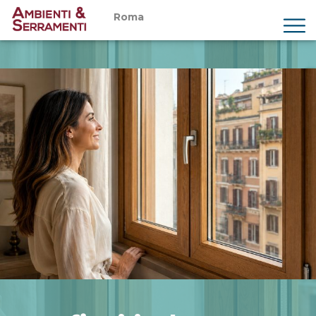
Roma
Chi siamo
Prodotti
Servizi
Showroom
Magazine
Preventivi
Contatti