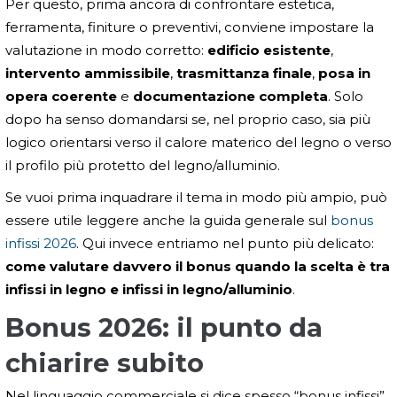
Per questo, prima ancora di confrontare estetica,
ferramenta, finiture o preventivi, conviene impostare la
valutazione in modo corretto:
edificio esistente
,
intervento ammissibile
,
trasmittanza finale
,
posa in
opera coerente
e
documentazione completa
. Solo
dopo ha senso domandarsi se, nel proprio caso, sia più
logico orientarsi verso il calore materico del legno o verso
il profilo più protetto del legno/alluminio.
Se vuoi prima inquadrare il tema in modo più ampio, può
essere utile leggere anche la guida generale sul
bonus
infissi 2026
. Qui invece entriamo nel punto più delicato:
come valutare davvero il bonus quando la scelta è tra
infissi in legno e infissi in legno/alluminio
.
Bonus 2026: il punto da
chiarire subito
Nel linguaggio commerciale si dice spesso “bonus infissi”,