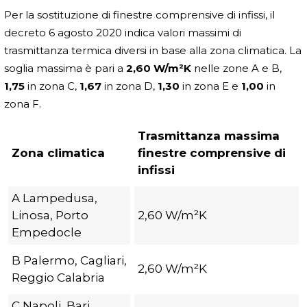
Per la sostituzione di finestre comprensive di infissi, il
decreto 6 agosto 2020 indica valori massimi di
trasmittanza termica diversi in base alla zona climatica. La
soglia massima è pari a
2,60 W/m²K
nelle zone A e B,
1,75
in zona C,
1,67
in zona D,
1,30
in zona E e
1,00
in
zona F.
Trasmittanza massima
Zona climatica
finestre comprensive di
infissi
A Lampedusa,
Linosa, Porto
2,60 W/m²K
Empedocle
B Palermo, Cagliari,
2,60 W/m²K
Reggio Calabria
C Napoli, Bari,