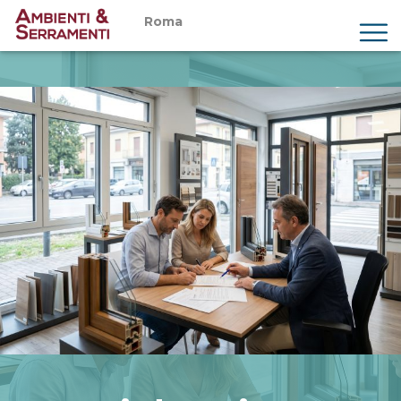
Roma
Chi siamo
Prodotti
Servizi
Showroom
Magazine
Preventivi
Contatti