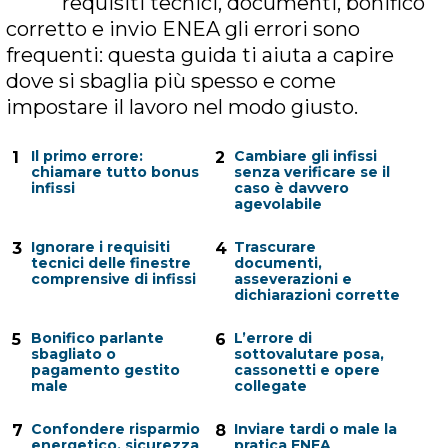
requisiti tecnici, documenti, bonifico
corretto e invio ENEA gli errori sono
frequenti: questa guida ti aiuta a capire
dove si sbaglia più spesso e come
impostare il lavoro nel modo giusto.
Il primo errore:
Cambiare gli infissi
1
2
chiamare tutto bonus
senza verificare se il
infissi
caso è davvero
agevolabile
Ignorare i requisiti
Trascurare
3
4
tecnici delle finestre
documenti,
comprensive di infissi
asseverazioni e
dichiarazioni corrette
Bonifico parlante
L’errore di
5
6
sbagliato o
sottovalutare posa,
pagamento gestito
cassonetti e opere
male
collegate
Confondere risparmio
Inviare tardi o male la
7
8
energetico, sicurezza
pratica ENEA