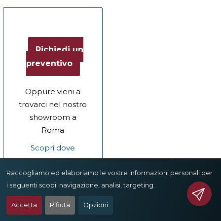
Richiedi un
preventivo
Oppure vieni a
trovarci nel nostro
showroom a
Roma
Scopri dove
siamo
Raccogliamo ed elaboriamo le vostre informazioni personali per
i seguenti scopi:
navigazione, analisi, targeting
.
Accetta
Rifiuta
Opzioni
Prodotti