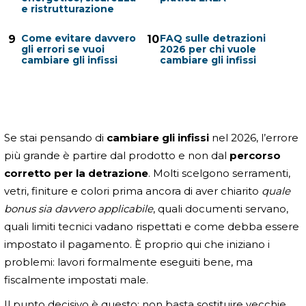
e ristrutturazione
Come evitare davvero
FAQ sulle detrazioni
9
10
gli errori se vuoi
2026 per chi vuole
cambiare gli infissi
cambiare gli infissi
Se stai pensando di
cambiare gli infissi
nel 2026, l’errore
più grande è partire dal prodotto e non dal
percorso
corretto per la detrazione
. Molti scelgono serramenti,
vetri, finiture e colori prima ancora di aver chiarito
quale
bonus sia davvero applicabile
, quali documenti servano,
quali limiti tecnici vadano rispettati e come debba essere
impostato il pagamento. È proprio qui che iniziano i
problemi: lavori formalmente eseguiti bene, ma
fiscalmente impostati male.
Il punto decisivo è questo: non basta sostituire vecchie