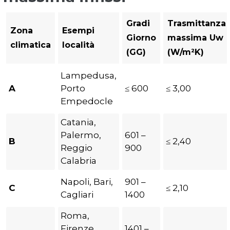
Gradi
Trasmittanza
Zona
Esempi
Giorno
massima Uw
climatica
località
(GG)
(W/m²K)
Lampedusa,
A
Porto
≤ 600
≤ 3,00
Empedocle
Catania,
Palermo,
601 –
B
≤ 2,40
Reggio
900
Calabria
Napoli, Bari,
901 –
C
≤ 2,10
Cagliari
1400
Roma,
Firenze,
1401 –