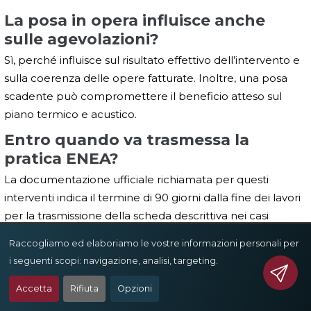
La posa in opera influisce anche
sulle agevolazioni?
Sì, perché influisce sul risultato effettivo dell’intervento e
sulla coerenza delle opere fatturate. Inoltre, una posa
scadente può compromettere il beneficio atteso sul
piano termico e acustico.
Entro quando va trasmessa la
pratica ENEA?
La documentazione ufficiale richiamata per questi
interventi indica il termine di 90 giorni dalla fine dei lavori
per la trasmissione della scheda descrittiva nei casi
previsti.
Raccogliamo ed elaboriamo le vostre informazioni personali per
Il bonus va scelto in base all’aliquota
i seguenti scopi:
navigazione, analisi, targeting
.
più alta?
Accetta
Rifiuta
Opzioni
Non dovrebbe essere il primo criterio. Prima bisogna