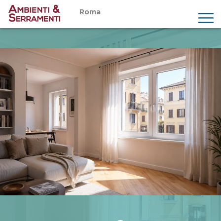
Roma
Chi siamo
Prodotti
Servizi
Showroom
Magazine
Preventivi
Contatti