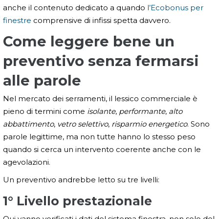
anche il contenuto dedicato a quando
l’Ecobonus per
finestre
comprensive di infissi spetta davvero.
Come leggere bene un
preventivo senza fermarsi
alle parole
Nel mercato dei serramenti, il lessico commerciale è
pieno di termini come
isolante
,
performante
,
alto
abbattimento
,
vetro selettivo
,
risparmio energetico
. Sono
parole legittime, ma non tutte hanno lo stesso peso
quando si cerca un intervento coerente anche con le
agevolazioni.
Un preventivo andrebbe letto su tre livelli:
1° Livello prestazionale
Qui vanno verificati i dati del sistema finestra, non solo del