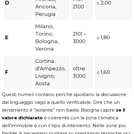
D
≤ 2,00
Ancona,
2100
Perugia
Milano,
Torino,
2101 –
E
≤ 1,80
Bologna,
3000
Verona
Cortina
d’Ampezzo,
oltre
F
≤ 1,60
Livigno,
3000
Aosta
Questi numeri contano perché spostano la discussione
dal linguaggio vago a quello verificabile. Dire che un
serramento è “isolante” non basta. Bisogna capire
se il
valore dichiarato
è coerente con la zona climatica
dell’immobile e con il tipo di intervento. Nelle zone più
fredde, è necessario puntare su prestazioni termiche più