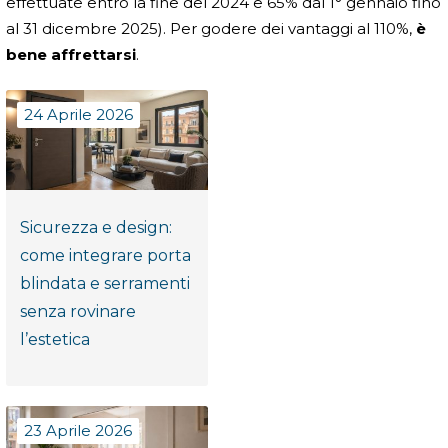
effettuate entro la fine del 2024 e 65% dal 1° gennaio fino
al 31 dicembre 2025). Per godere dei vantaggi al 110%,
è
bene affrettarsi
.
24 Aprile 2026
Sicurezza e design:
come integrare porta
blindata e serramenti
senza rovinare
l’estetica
23 Aprile 2026