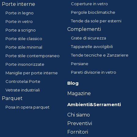
Porte interne
Coperture in vetro
Pergole bioclimatiche
Porte in legno
Tende da sole per esterni
Porte in vetro
Complementi
Porte a scrigno
Grate di sicurezza
Porte stile classico
Tapparelle avvolgibili
Porte stile minimal
Tende tecniche e Zanzariere
Porte stile contemporaneo
Persiane
Porte insonorizzate
Pareti divisorie in vetro
Maniglie per porte interne
Controtelai Porte
Blog
Vetrate industriali
Magazine
Parquet
Ambienti&Serramenti
Posa in opera parquet
Chi siamo
Preventivi
Fornitori