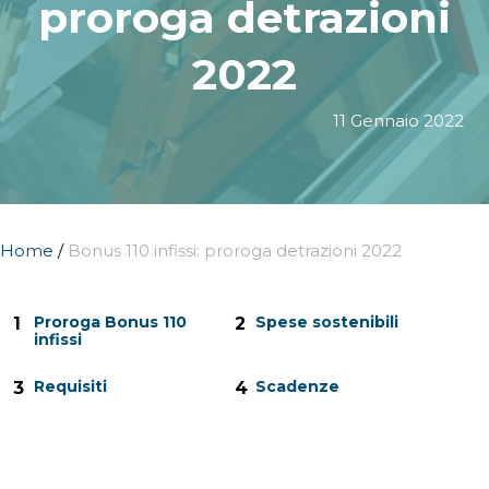
proroga detrazioni
2022
11 Gennaio 2022
Home
/
Bonus 110 infissi: proroga detrazioni 2022
Proroga Bonus 110
Spese sostenibili
1
2
infissi
Requisiti
Scadenze
3
4