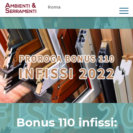
Roma
Chi siamo
Prodotti
Servizi
Showroom
Magazine
Preventivi
Contatti
Bonus 110 infissi: