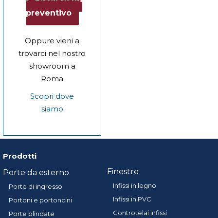
preventivo
Oppure vieni a
trovarci nel nostro
showroom a
Roma
Scopri dove
siamo
Prodotti
Finestre
Porte da esterno
Infissi in legno
Porte di ingresso
Infissi in PVC
Portoni e portoncini
Controtelai Infissi
Porte blindate