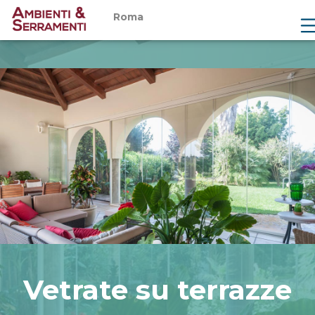
Roma
Chi siamo
Prodotti
Servizi
Showroom
Magazine
Preventivi
Contatti
Vetrate su terrazze