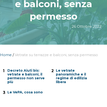
e balconi, senza
permesso
26 Ottobre 2022
Home
/
Vetrate su terrazze e balconi, senza permesso
Decreto Aiuti bis:
Le vetrate
1
2
vetrate e balconi, il
panoramiche e il
permesso non serve
regime di edilizia
più
libera
Le VePA, cosa sono
3